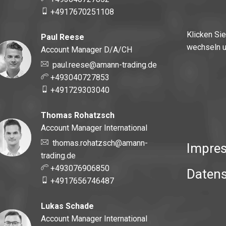
+4917670251108
Klicken Si
Paul Reese
wechseln u
Account Manager D/A/CH
paul.reese@amann-trading.de
+493040727853
+491729303040
Thomas Rohatzsch
Account Manager International
thomas.rohatzsch@amann-
Impre
trading.de
+493076906850
Daten
+4917656746487
Lukas Schade
Account Manager International