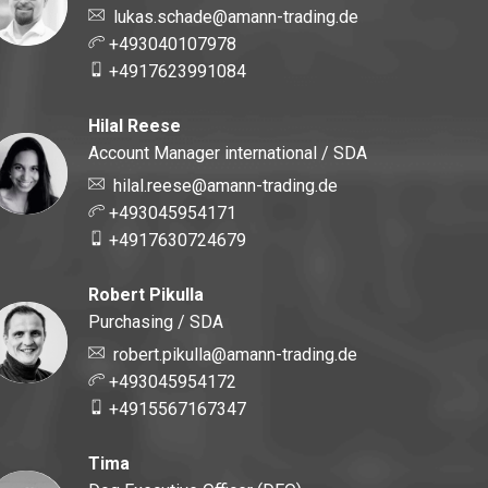
lukas.schade@amann-trading.de
+493040107978
+4917623991084
Hilal Reese
Account Manager international / SDA
hilal.reese@amann-trading.de
+493045954171
+4917630724679
Robert Pikulla
Purchasing / SDA
robert.pikulla@amann-trading.de
+493045954172
+4915567167347
Tima