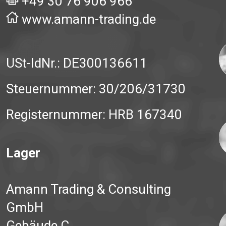
+49 30 76 906 966
www.amann-trading.de
USt-IdNr.: DE300136611
Steuernummer: 30/206/31730
Registernummer: HRB 167340
Lager
Amann Trading & Consulting
GmbH
Gebäude C